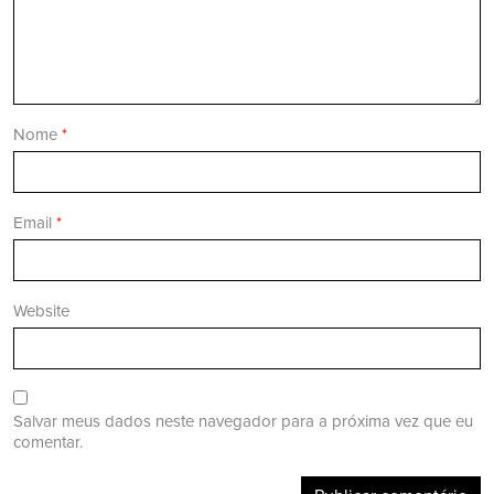
Nome
*
Email
*
Website
Salvar meus dados neste navegador para a próxima vez que eu
comentar.