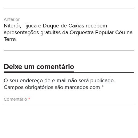
Navegação
Anterior
de
Post
Niterói, Tijuca e Duque de Caxias recebem
Post
Anterior:
apresentações gratuitas da Orquestra Popular Céu na
Terra
Deixe um comentário
O seu endereço de e-mail não será publicado.
Campos obrigatórios são marcados com
*
Comentário
*