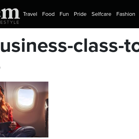
Travel
Food
Fun
Pride
Selfcare
Fashion
usiness-class-t
a