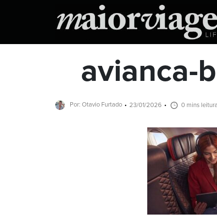
avianca-b
Por: Otavio Furtado
23/01/2026
0 mins leitur