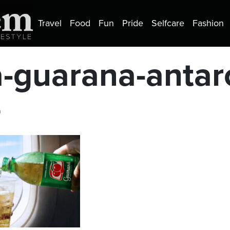
Travel
Food
Fun
Pride
Selfcare
Fashion
a-guarana-antar
a