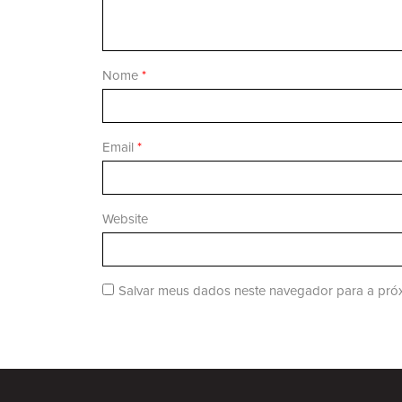
Nome
*
Email
*
Website
Salvar meus dados neste navegador para a próx