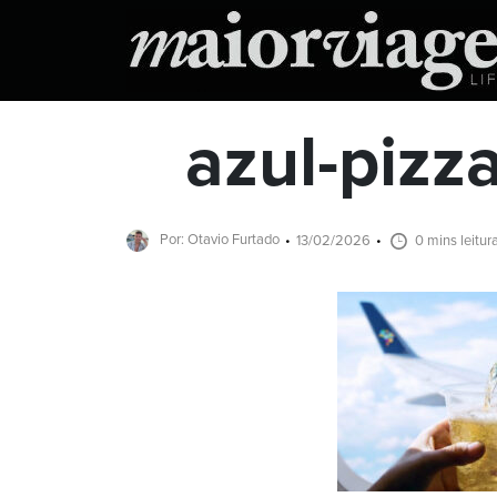
azul-pizz
Por: Otavio Furtado
13/02/2026
0 mins leitur