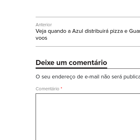
Navegação
Anterior
Post
Veja quando a Azul distribuirá pizza e Gu
de
Anterior:
voos
Post
Deixe um comentário
O seu endereço de e-mail não será public
Comentário
*