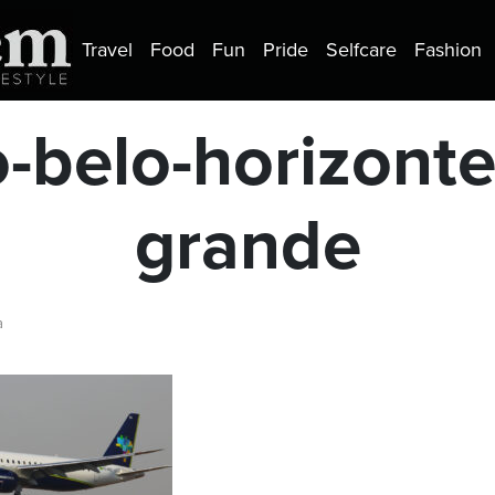
Travel
Food
Fun
Pride
Selfcare
Fashion
o-belo-horizont
grande
a