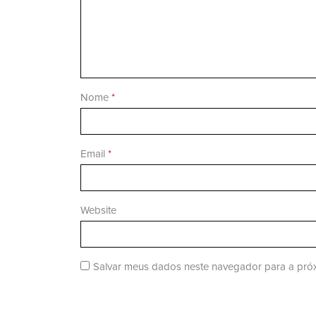
Nome
*
Email
*
Website
Salvar meus dados neste navegador para a próx