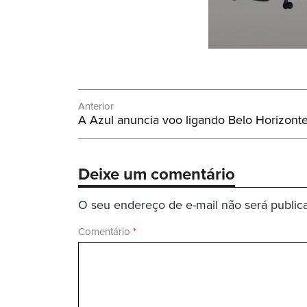
Navegação
Anterior
Post
A Azul anuncia voo ligando Belo Horizon
de
Anterior:
Post
Deixe um comentário
O seu endereço de e-mail não será public
Comentário
*