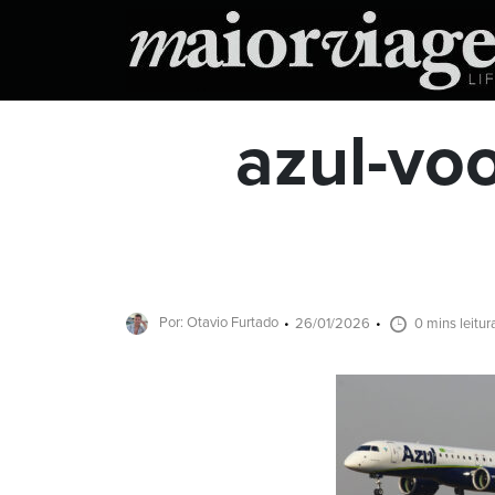
azul-vo
Por: Otavio Furtado
26/01/2026
0 mins leitur