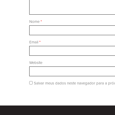
Nome
*
Email
*
Website
Salvar meus dados neste navegador para a próx