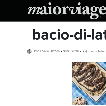
bacio-di-l
Por: Otavio Furtado
16/03/2026
0 mins leitur