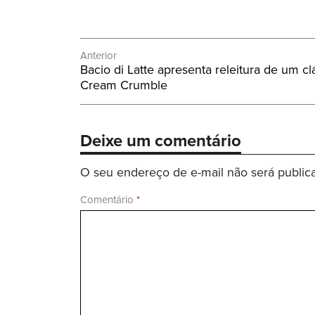
Navegação
Anterior
Post
Bacio di Latte apresenta releitura de um c
de
Anterior:
Cream Crumble
Post
Deixe um comentário
O seu endereço de e-mail não será public
Comentário
*