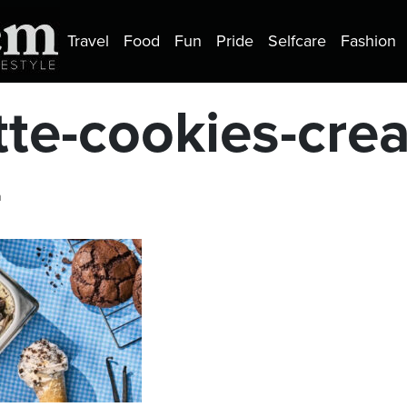
Travel
Food
Fun
Pride
Selfcare
Fashion
atte-cookies-cr
a