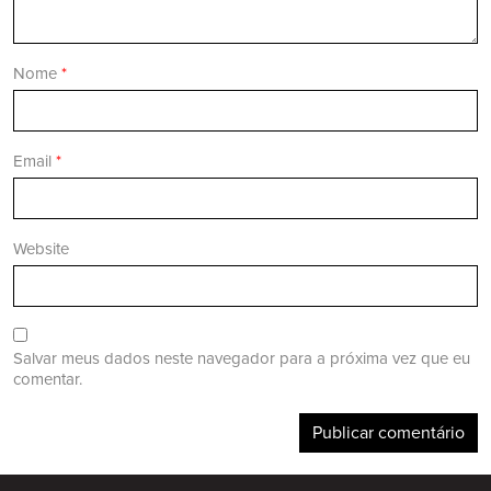
Nome
*
Email
*
Website
Salvar meus dados neste navegador para a próxima vez que eu
comentar.