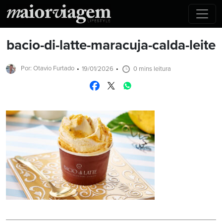
bacio-di-latte-maracuja-calda-leite
Por: Otavio Furtado
19/01/2026
0 mins leitura