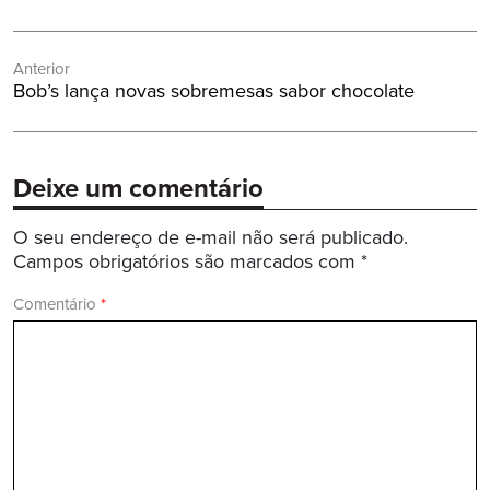
Navegação
Anterior
de
Post
Bob’s lança novas sobremesas sabor chocolate
Post
Anterior:
Deixe um comentário
O seu endereço de e-mail não será publicado.
Campos obrigatórios são marcados com
*
Comentário
*