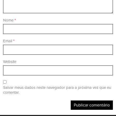
Nome
*
Email
*
Website
Salvar meus dados neste navegador para a próxima vez que eu
comentar.