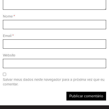
Nome
*
Email
*
Website
Salvar meus dados neste navegador para a próxima vez que eu
comentar.