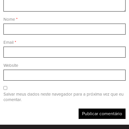
Nome
*
Email
*
Website
Salvar meus dados neste navegador para a próxima vez que eu
comentar.