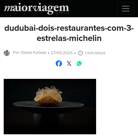
dudubai-dois-restaurantes-com-3-
estrelas-michelin
Por: Otavio Furtado
27/05/2025
1 min leitura