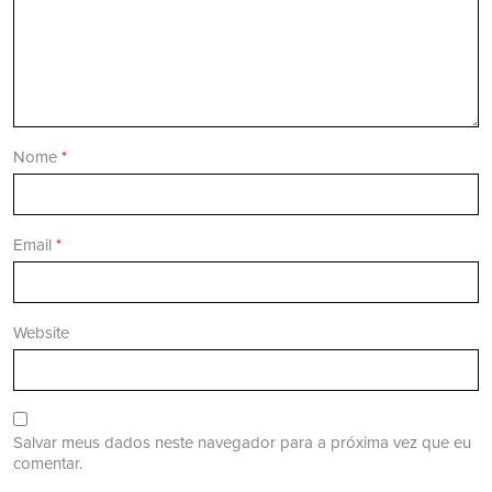
Nome
*
Email
*
Website
Salvar meus dados neste navegador para a próxima vez que eu
comentar.