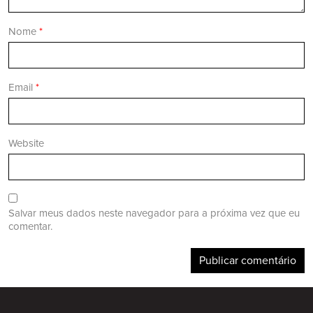
Nome
*
Email
*
Website
Salvar meus dados neste navegador para a próxima vez que eu
comentar.