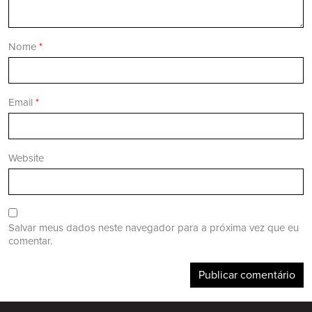
Nome
*
Email
*
Website
Salvar meus dados neste navegador para a próxima vez que eu
comentar.