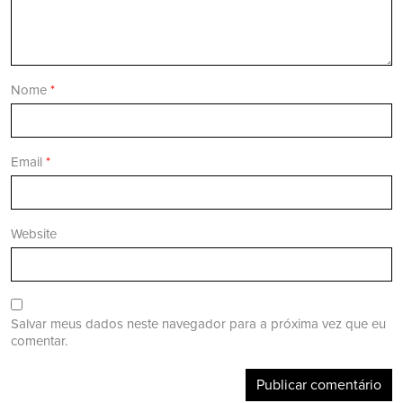
Nome
*
Email
*
Website
Salvar meus dados neste navegador para a próxima vez que eu
comentar.