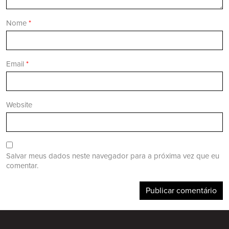
Nome
*
Email
*
Website
Salvar meus dados neste navegador para a próxima vez que eu
comentar.