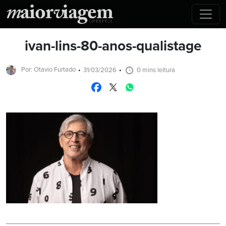
ivan-lins-80-anos-qualistage
Por: Otavio Furtado
31/03/2026
0 mins leitura