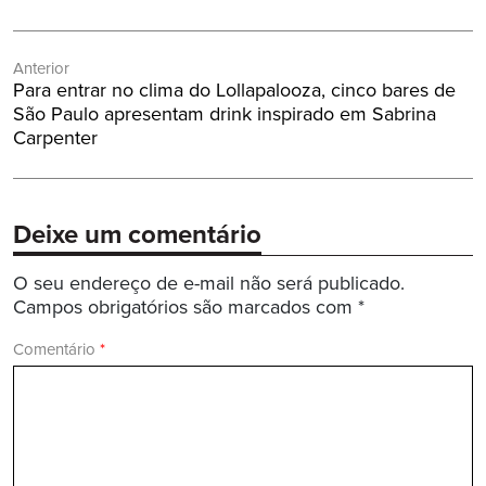
Navegação
Anterior
de
Post
Para entrar no clima do Lollapalooza, cinco bares de
Post
Anterior:
São Paulo apresentam drink inspirado em Sabrina
Carpenter
Deixe um comentário
O seu endereço de e-mail não será publicado.
Campos obrigatórios são marcados com
*
Comentário
*