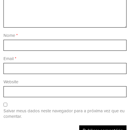
Nome
*
Email
*
Website
Salvar meus dados neste navegador para a próxima vez que eu
comentar.