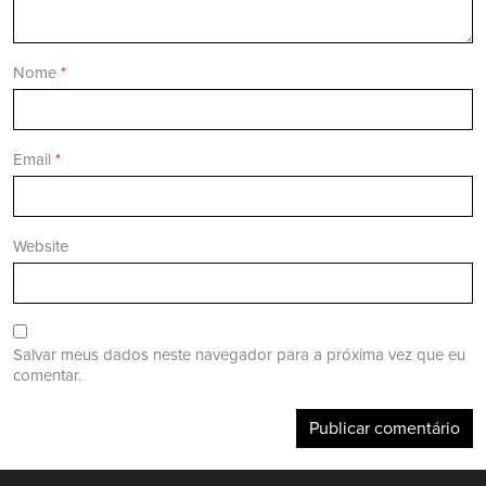
Nome
*
Email
*
Website
Salvar meus dados neste navegador para a próxima vez que eu
comentar.