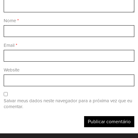
Nome
*
Email
*
Website
Salvar meus dados neste navegador para a próxima vez que eu
comentar.