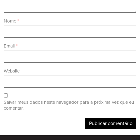
Nome
*
Email
*
Website
Salvar meus dados neste navegador para a próxima vez que eu
comentar.