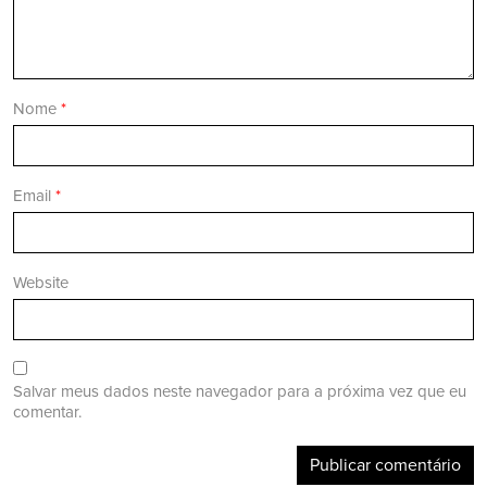
Nome
*
Email
*
Website
Salvar meus dados neste navegador para a próxima vez que eu
comentar.