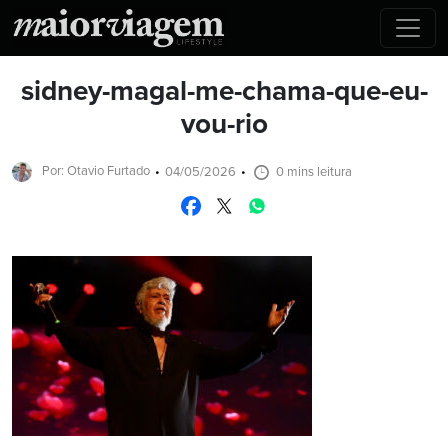
sidney-magal-me-chama-que-eu-
vou-rio
Por: Otavio Furtado
04/05/2026
0 mins leitura