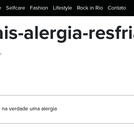
e
Selfcare
Fashion
Lifestyle
Rock in Rio
Contato
ais-alergia-resfr
a
r na verdade uma alergia