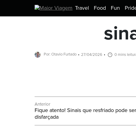
Travel
Food
Fun
Prid
sin
Por: Otavio Furtado
27/04/2026
0 mins leitur
Navegação
Anterior
Post
Fique atento! Sinais que resfriado pode se
de
Anterior:
disfarçada
Post