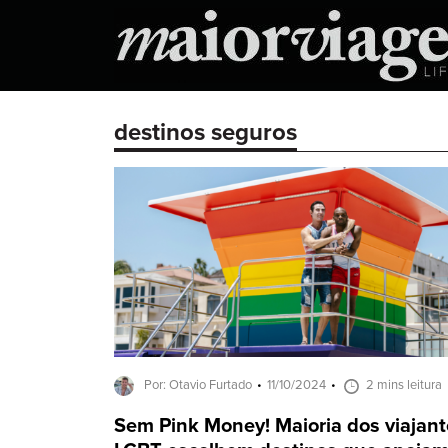
destinos seguros
Por: Otavio Furtado
11/10/2024
2 mins leitura
Sem Pink Money! Maioria dos viajant