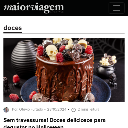
doces
Por: Otavio Furtado
28/10/2024
2 mins leitura
Sem travessuras! Doces deliciosos para
degustar no Halloween