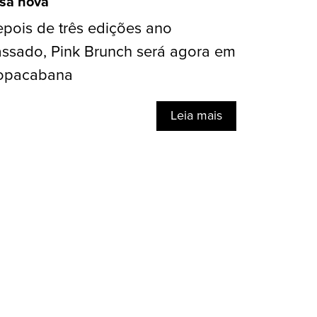
sa nova
pois de três edições ano
ssado, Pink Brunch será agora em
opacabana
Leia mais