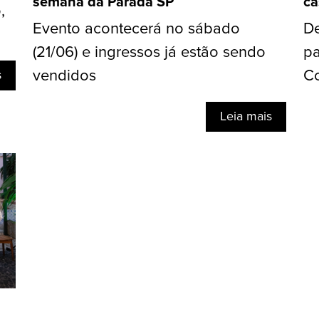
semana da Parada SP
ca
,
Evento acontecerá no sábado
De
(21/06) e ingressos já estão sendo
pa
vendidos
C
s
Leia mais