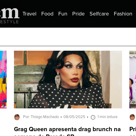
Travel
Food
Fun
Pride
Selfcare
Fashion
Por: Thiago Machado
08/05/2025
1 min leitura
Grag Queen apresenta drag brunch na
Pr