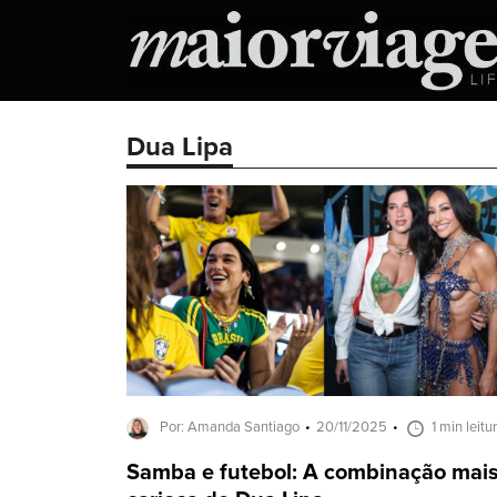
Dua Lipa
Por: Amanda Santiago
20/11/2025
1 min leitu
Samba e futebol: A combinação mai