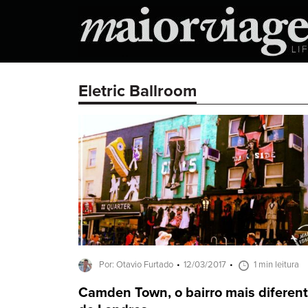
Eletric Ballroom
Por: Otavio Furtado
12/03/2017
1 min leitura
Camden Town, o bairro mais diferen