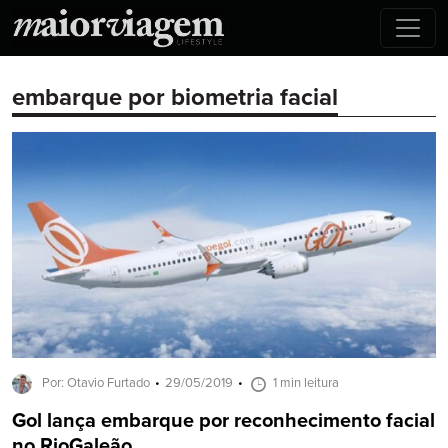
embarque por biometria facial
Por: Otavio Furtado
29/05/2019
1 min leitura
Gol lança embarque por reconhecimento facial
no RioGaleão