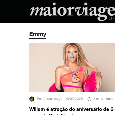
Emmy
Por: Ailton Araújo
13/03/2025
2 mins leitura
Willam é atração do aniversário de 6