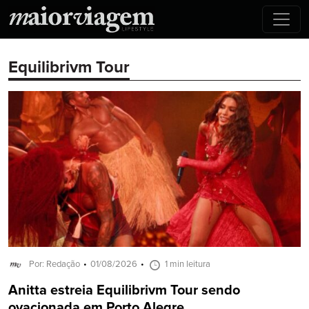
Equilibrivm Tour
Por: Redação
01/08/2026
1 min leitura
Anitta estreia Equilibrivm Tour sendo
ovacionada em Porto Alegre