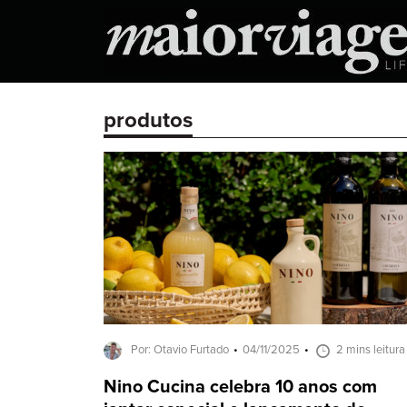
produtos
Por: Otavio Furtado
04/11/2025
2 mins leitura
Nino Cucina celebra 10 anos com