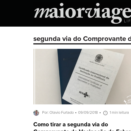
segunda via do Comprovante d
Por: Otavio Furtado
09/09/2018
1 min leitura
Como tirar a segunda via do