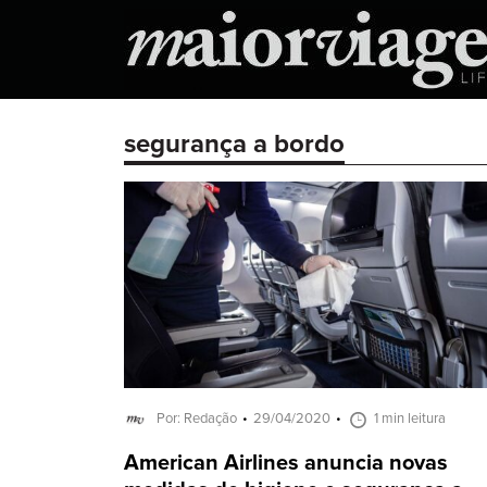
segurança a bordo
Por: Redação
29/04/2020
1 min leitura
American Airlines anuncia novas