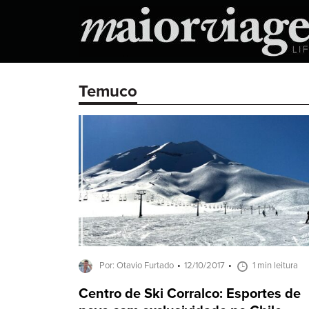
Temuco
Por: Otavio Furtado
12/10/2017
1 min leitura
Centro de Ski Corralco: Esportes de