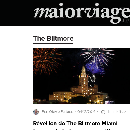
The Biltmore
Por: Otavio Furtado
04/12/2016
1 min leitura
Réveillon do The Biltmore Miami