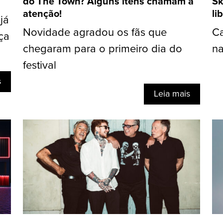
do The Town? Alguns itens chamam a
Sk
atenção!
li
já
Novidade agradou os fãs que
Ca
ça
chegaram para o primeiro dia do
na
festival
s
Leia mais