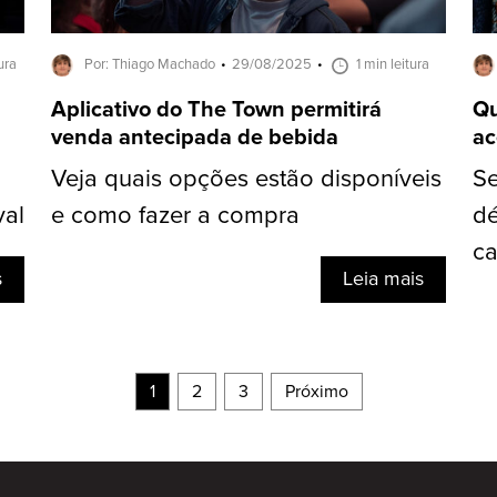
ura
Por: Thiago Machado
29/08/2025
1 min leitura
Aplicativo do The Town permitirá
Qu
venda antecipada de bebida
ac
Veja quais opções estão disponíveis
Se
val
e como fazer a compra
dé
ca
s
Leia mais
1
2
3
Próximo