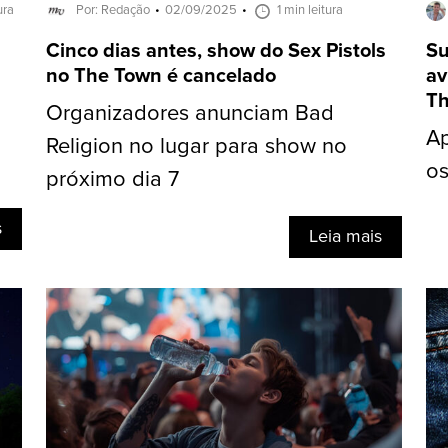
ura
Por: Redação
02/09/2025
1 min leitura
Cinco dias antes, show do Sex Pistols
Su
no The Town é cancelado
av
Th
Organizadores anunciam Bad
Ap
Religion no lugar para show no
os
próximo dia 7
s
Leia mais