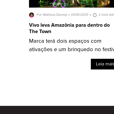
Por: Matheus Decnop
01/09/2025
2 mins leit
Vivo leva Amazônia para dentro do
The Town
Marca terá dois espaços com
ativações e um brinquedo no festi
Leia mai