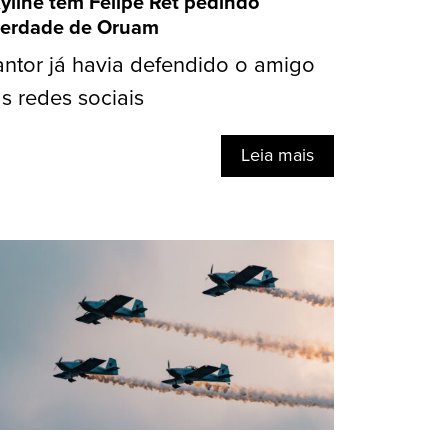
yline tem Felipe Ret pedindo
berdade de Oruam
ntor já havia defendido o amigo
s redes sociais
Leia mais