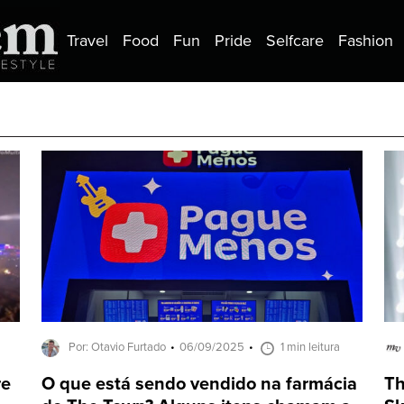
Travel
Food
Fun
Pride
Selfcare
Fashion
Por: Otavio Furtado
06/09/2025
1 min leitura
re
O que está sendo vendido na farmácia
Th