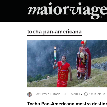
tocha pan-americana
Por: Otavio Furtado
05/07/2019
1 min leitura
Tocha Pan-Americana mostra destin