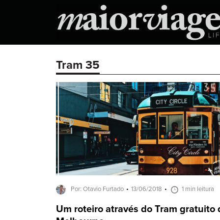
Tram 35
Por: Otavio Furtado
13/06/2018
1 min leitura
Um roteiro através do Tram gratuito 