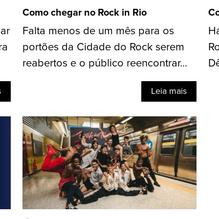
Como chegar no Rock in Rio
Co
ar
Falta menos de um mês para os
Há
ra
portões da Cidade do Rock serem
Ro
reabertos e o público reencontrar...
Dê
s
Leia mais