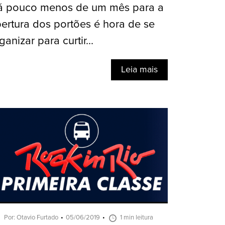
á pouco menos de um mês para a
ertura dos portões é hora de se
ganizar para curtir...
Leia mais
Por: Otavio Furtado
05/06/2019
1 min leitura