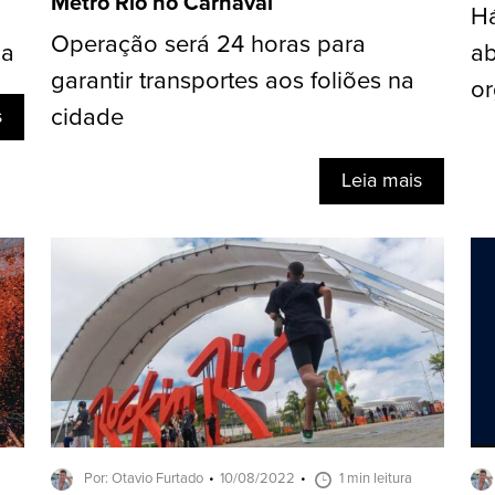
Metrô Rio no Carnaval
H
Operação será 24 horas para
ca
ab
garantir transportes aos foliões na
or
cidade
s
Leia mais
Por: Otavio Furtado
10/08/2022
1 min leitura