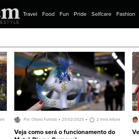
Travel
Food
Fun
Pride
Selfcare
Fashion
ura
Por: Otavio Furtado
25/02/2025
2 mins leitura
Veja como será o funcionamento do
Ve