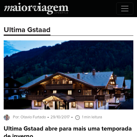
Ultima Gstaad
Por: Otavio Furtado
29/10/2017
1 min leitura
Ultima Gstaad abre para mais uma temporada
de inverno