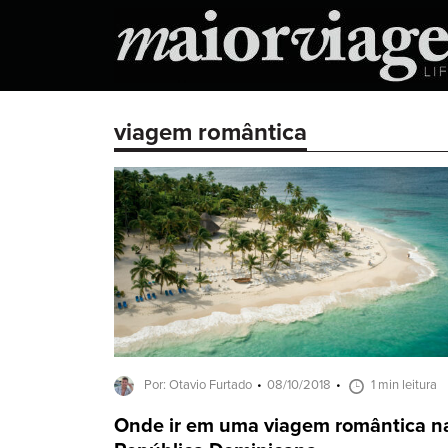
viagem romântica
Por: Otavio Furtado
08/10/2018
1 min leitura
Onde ir em uma viagem romântica n