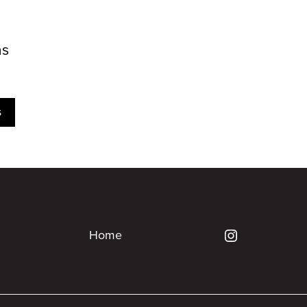
as
s
Home