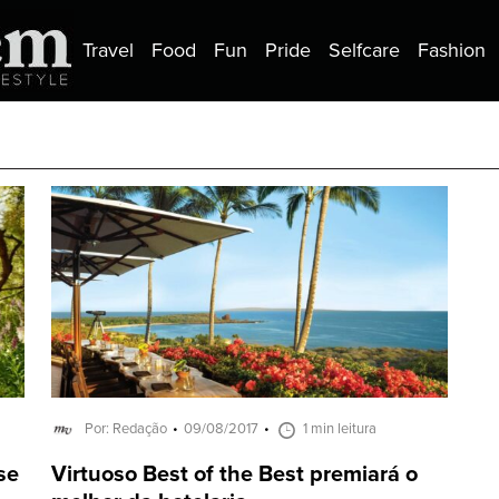
Travel
Food
Fun
Pride
Selfcare
Fashion
Por: Redação
09/08/2017
1 min leitura
se
Virtuoso Best of the Best premiará o