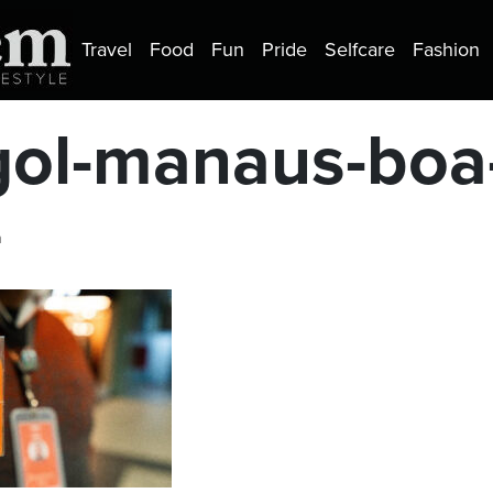
Travel
Food
Fun
Pride
Selfcare
Fashion
gol-manaus-boa-
a