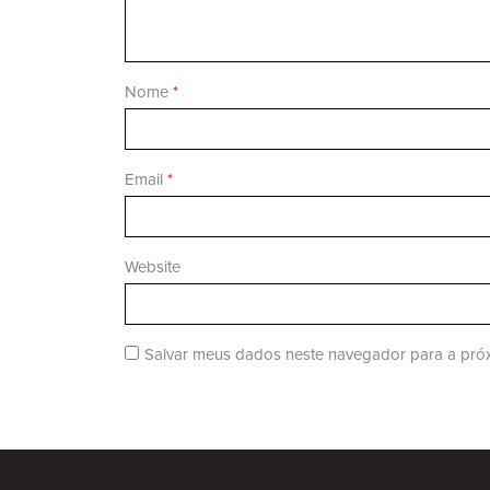
Nome
*
Email
*
Website
Salvar meus dados neste navegador para a próx