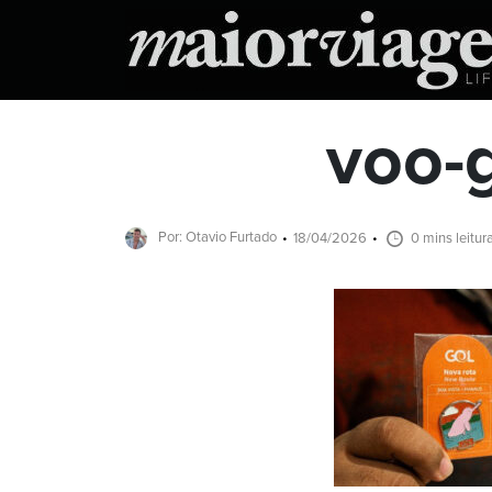
voo-
Por: Otavio Furtado
18/04/2026
0 mins leitur