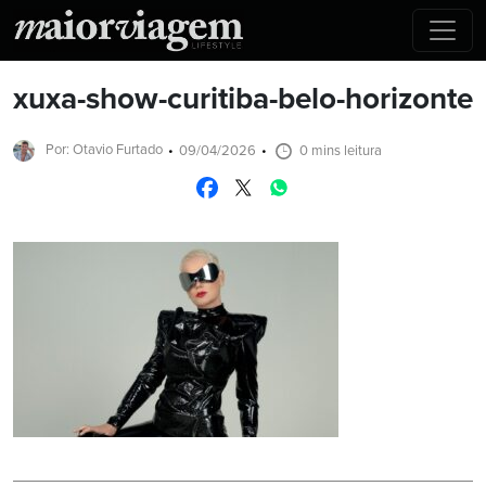
xuxa-show-curitiba-belo-horizonte
Por: Otavio Furtado
09/04/2026
0 mins leitura