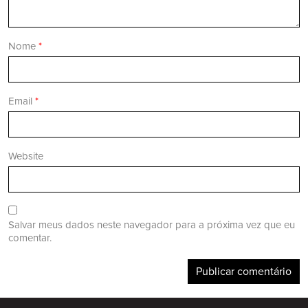
Nome
*
Email
*
Website
Salvar meus dados neste navegador para a próxima vez que eu
comentar.