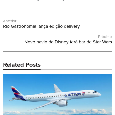
Navegação
Anterior
de
Post
Rio Gastronomia lança edição delivery
Post
Anterior:
Próximo
Próximo
Novo navio da Disney terá bar de Star Wars
Post:
Related Posts