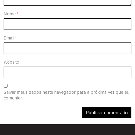
Nome
*
Email
*
Website
Salvar meus dados neste navegador para a próxima vez que eu
comentar.