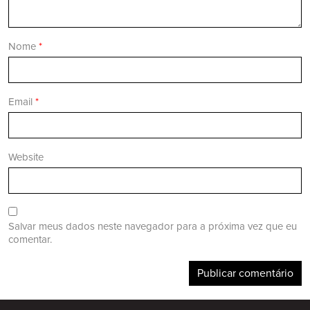
Nome
*
Email
*
Website
Salvar meus dados neste navegador para a próxima vez que eu
comentar.