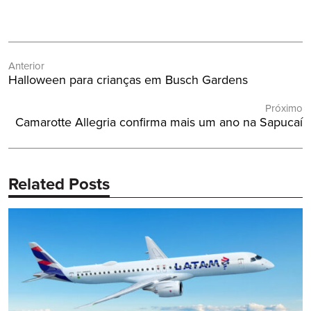
Navegação
Anterior
de
Post
Halloween para crianças em Busch Gardens
Post
Anterior:
Próximo
Próximo
Camarotte Allegria confirma mais um ano na Sapucaí
Post:
Related Posts