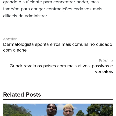
grande o suficiente para concentrar poder, mas
também para abrigar contradições cada vez mais
difíceis de administrar.
Navegação
Anterior
de
Post
Dermatologista aponta erros mais comuns no cuidado
Post
Anterior:
com a acne
Próximo
Próximo
Grindr revela os países com mais ativos, passivos e
Post:
versáteis
Related Posts