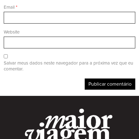
Email
*
Website
Salvar meus dados neste navegador para a próxima vez que eu
comentar.