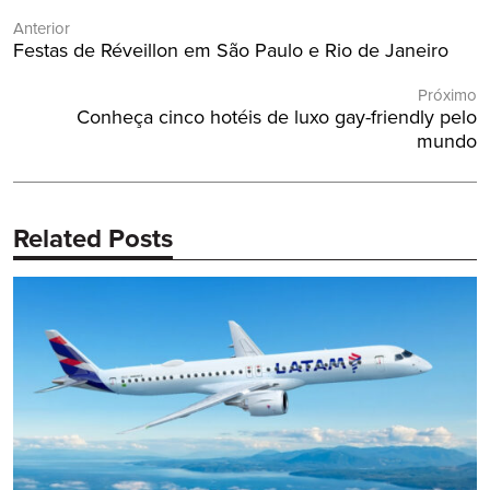
Navegação
Anterior
de
Post
Festas de Réveillon em São Paulo e Rio de Janeiro
Post
Anterior:
Próximo
Próximo
Conheça cinco hotéis de luxo gay-friendly pelo
Post:
mundo
Related Posts