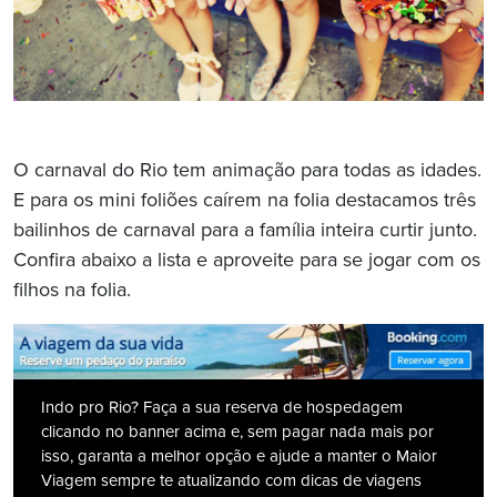
O carnaval do Rio tem animação para todas as idades.
E para os mini foliões caírem na folia destacamos três
bailinhos de carnaval para a família inteira curtir junto.
Confira abaixo a lista e aproveite para se jogar com os
filhos na folia.
Indo pro Rio? Faça a sua reserva de hospedagem
clicando no banner acima e, sem pagar nada mais por
isso, garanta a melhor opção e ajude a manter o Maior
Viagem sempre te atualizando com dicas de viagens