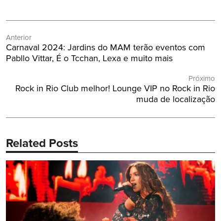
Navegação
Anterior
de
Post
Carnaval 2024: Jardins do MAM terão eventos com
Post
Anterior:
Pabllo Vittar, É o Tcchan, Lexa e muito mais
Próximo
Próximo
Rock in Rio Club melhor! Lounge VIP no Rock in Rio
Post:
muda de localização
Related Posts