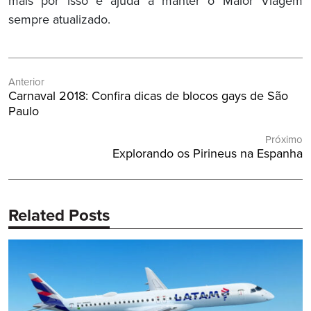
mais por isso e ajuda a manter o Maior Viagem
sempre atualizado.
Navegação
Anterior
de
Post
Carnaval 2018: Confira dicas de blocos gays de São
Post
Anterior:
Paulo
Próximo
Próximo
Explorando os Pirineus na Espanha
Post:
Related Posts